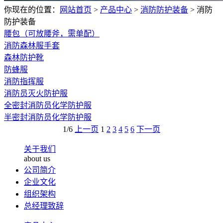
你现在的位置：
网站首页
>
产品中心
>
消防防护装备
>
消防
防护装备
腰包（可放腰斧，需单配）
消防森林服手套
森林防护靴
防蜂服
消防指挥服
消防员灭火防护服
全密封消防员化学防护服
半密封消防员化学防护服
1/6
上一页
1
2
3
4
5
6
下一页
关于我们
about us
公司简介
企业文化
组织架构
总经理致辞