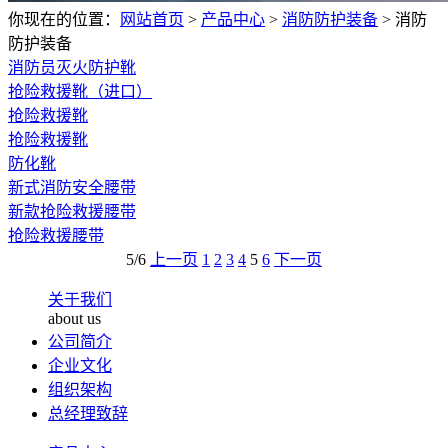
你现在的位置：
网站首页
>
产品中心
>
消防防护装备
>
消防
防护装备
消防员灭火防护靴
抢险救援靴（进口）
抢险救援靴
抢险救援靴
防化靴
新式消防安全腰带
新款抢险救援腰带
抢险救援腰带
5/6
上一页
1
2
3
4
5
6
下一页
关于我们
about us
公司简介
企业文化
组织架构
总经理致辞